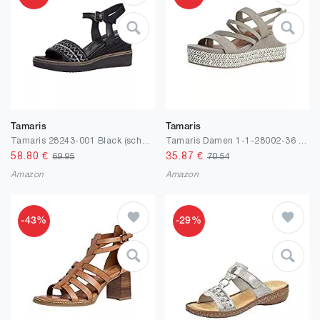
Tamaris
Tamaris
Tamaris 28243-001 Black (schwarz) - Elegante Sandale - Damenschuhe Sandalette/Sling, Schwarz, Leder/Synthetik
Tamaris Damen 1-1-28002-36 Sandale
58.80
€
35.87
€
69.95
70.54
Amazon
Amazon
-43%
-29%