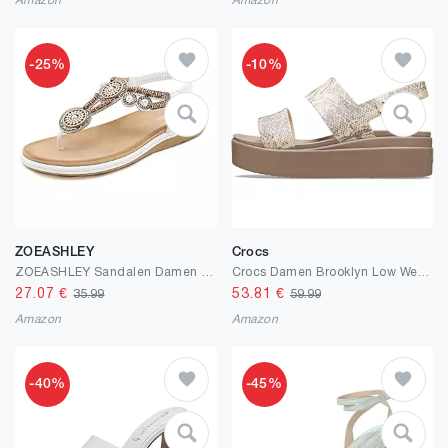
Amazon
Amazon
-25%
-10%
ZOEASHLEY
Crocs
ZOEASHLEY Sandalen Damen Sommer Flache Zehentrenner Sandaletten Bohemian Flip Flops
Crocs Damen Brooklyn Low Wedge Sandalen
27.07
€
53.81
€
35.99
59.99
Amazon
Amazon
-40%
-45%