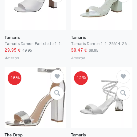
Tamaris
Tamaris
Tamaris Damen Pantolette 1-1-27212-20 schmal
Tamaris Damen 1-1-28314-28 Sandale mit Absatz
29.95
€
38.47
€
49.95
69.95
Amazon
Amazon
-15%
-12%
The Drop
Tamaris