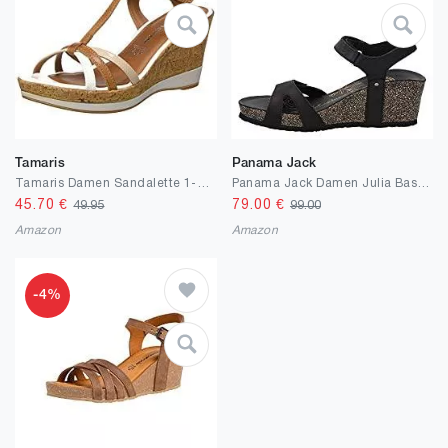
Tamaris
Panama Jack
Tamaris Damen Sandalette 1-1-28347-24 normal Größe: EU
Panama Jack Damen Julia Basics Offene Sandalen mit Keilabsatz
45.70
€
79.00
€
49.95
99.00
Amazon
Amazon
-4%