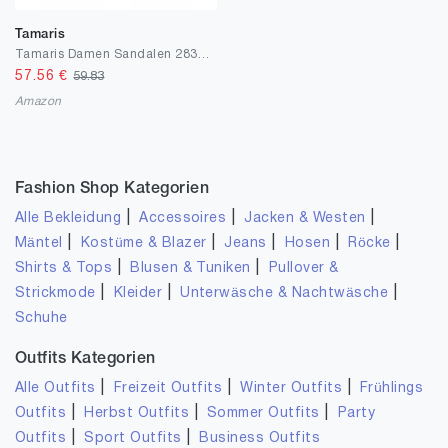
Tamaris
Tamaris Damen Sandalen 28342-24, Frauen Keilsandalen
57.56
€
59.83
Amazon
Fashion Shop Kategorien
|
|
|
Alle Bekleidung
Accessoires
Jacken & Westen
|
|
|
|
|
Mäntel
Kostüme & Blazer
Jeans
Hosen
Röcke
|
|
Shirts & Tops
Blusen & Tuniken
Pullover &
|
|
|
Strickmode
Kleider
Unterwäsche & Nachtwäsche
Schuhe
Outfits Kategorien
|
|
|
Alle Outfits
Freizeit Outfits
Winter Outfits
Frühlings
|
|
|
Outfits
Herbst Outfits
Sommer Outfits
Party
|
|
Outfits
Sport Outfits
Business Outfits