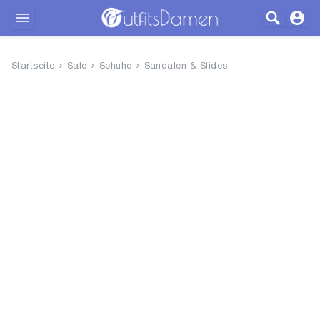
Outfits
Startseite
Sale
Schuhe
Sandalen & Slides
Bekleidung
Wäsche
Schuhe
Accessoires
SALE
Blog