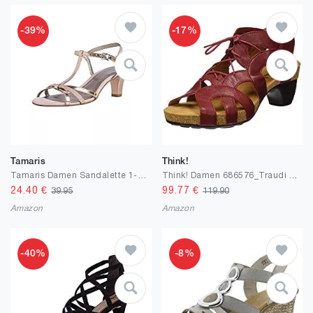
-39%
-17%
Tamaris
Think!
Tamaris Damen Sandalette 1-1-28329-24 normal Größe: EU
Think! Damen 686576_Traudi Geschlossene Sandalen
24.40
€
99.77
€
39.95
119.90
Amazon
Amazon
-40%
-8%