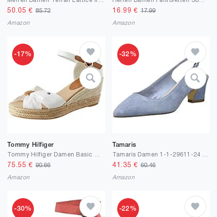
Merrell Damen Terran Lattice II Sandalen
Herren Damen Pantoletten Sommer Flache Hausschuhe Unisex Dusch-& Badeschuhe rutschfest und Leicht Strand Slipper Sandalen
50.05
€
16.99
€
85.72
17.99
Amazon
Amazon
-17%
-32%
Tommy Hilfiger
Tamaris
Tommy Hilfiger Damen Basic Opened Toe Mid Wedge Peeptoe Sandalen
Tamaris Damen 1-1-29611-24 Slingback Pumps
75.55
€
41.35
€
90.66
60.46
Amazon
Amazon
-30%
-22%