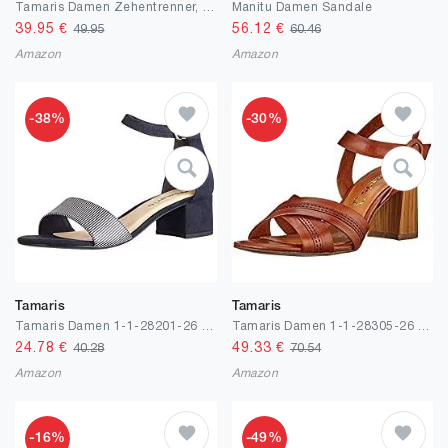
Tamaris Damen Zehentrenner, Frauen Sandalen,Touch It-Fußbett
Manitu Damen Sandale
39.95
€
56.12
€
49.95
60.46
Amazon
Amazon
-38%
-30%
Tamaris
Tamaris
Tamaris Damen 1-1-28201-26 Sandale
Tamaris Damen 1-1-28305-26 Sandale
24.78
€
49.33
€
40.28
70.54
Amazon
Amazon
-16%
-49%