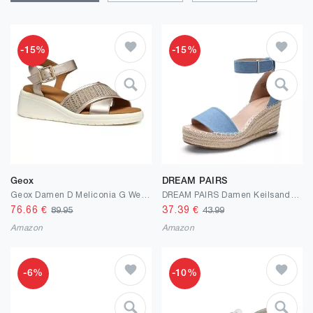
-15%
-15%
Geox
DREAM PAIRS
Geox Damen D Meliconia G Wedge Sandal
DREAM PAIRS Damen Keilsandalen Espadrilles mit Knöchelriemen elegante Plateauabsatz Schuhe in Sommer
76.66
€
37.39
€
89.95
43.99
Amazon
Amazon
-6%
-10%