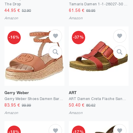
The Drop
Tamaris Damen 1-1-28027-30 Sandale mit Absatz
44.95
€
61.56
€
52.90
69.95
Amazon
Amazon
-16%
-37%
Gerry Weber
ART
Gerry Weber Shoes Damen Bari 04 Sandale
ART Damen Creta Flache Sandale
83.95
€
50.40
€
99.99
80.62
Amazon
Amazon
-18%
-17%