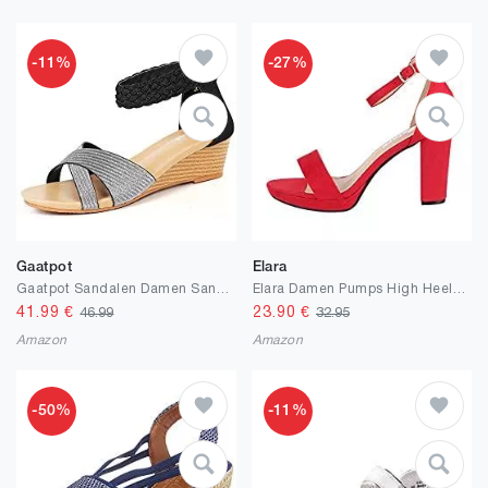
-11%
-27%
Gaatpot
Elara
Gaatpot Sandalen Damen Sandaletten Sommer Sandale Bequem Freizeit Sandalette mit Keilabsatz Zehentrenner Elegant 37-42
Elara Damen Pumps High Heels Chunkyrayan
41.99
€
23.90
€
46.99
32.95
Amazon
Amazon
-50%
-11%