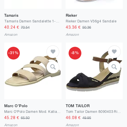
Tamaris
Rieker
Tamaris Damen Sandalette 1-1-28310-28 weit Größe: EU
Rieker Damen V36g4 Sandale
40.24
€
43.36
€
70.54
50.36
Amazon
Amazon
-31%
-8%
Marc O'Polo
TOM TAILOR
Marc O'Polo Damen Mod. Katia 5b Flache Sandale
Tom Tailor Damen 8090403 Riemchensandalen
45.28
€
46.08
€
65.50
49.95
Amazon
Amazon