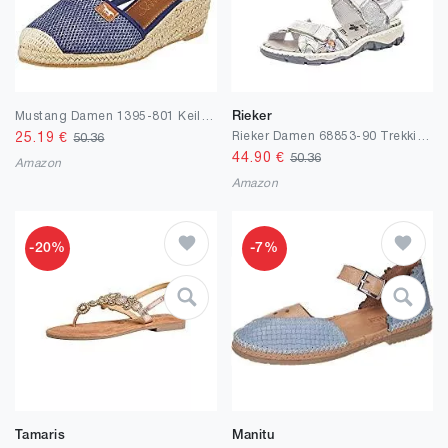
Mustang Damen 1395-801 Keilsandale
Rieker
Rieker Damen 68853-90 Trekking-Sandalen
25.19
€
50.36
44.90
€
50.36
Amazon
Amazon
-20%
-7%
Tamaris
Manitu