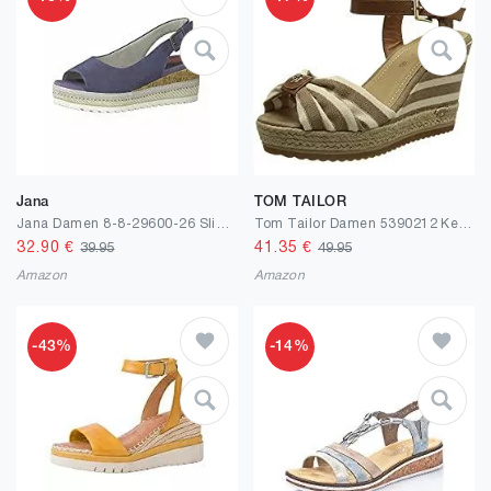
Jana
TOM TAILOR
Jana Damen 8-8-29600-26 Slingpumps Recycled PET, Relax, 100% COMFO
Tom Tailor Damen 5390212 Keilsandale
32.90
€
41.35
€
39.95
49.95
Amazon
Amazon
-43%
-14%