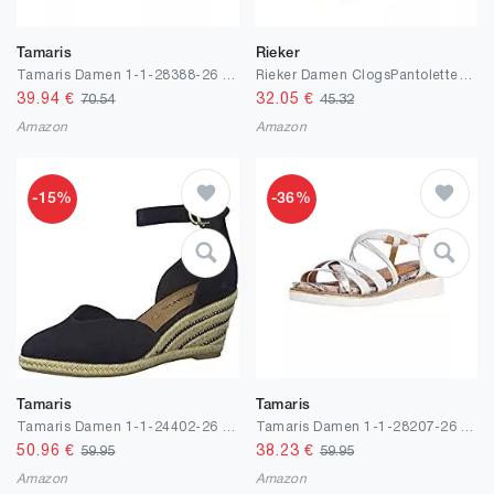
Tamaris
Rieker
Tamaris Damen 1-1-28388-26 Sandale
Rieker Damen ClogsPantoletten 60885, Frauen Clogs
39.94
€
32.05
€
70.54
45.32
Amazon
Amazon
-15%
-36%
Tamaris
Tamaris
Tamaris Damen 1-1-24402-26 Pumps
Tamaris Damen 1-1-28207-26 Riemchensandalen
50.96
€
38.23
€
59.95
59.95
Amazon
Amazon