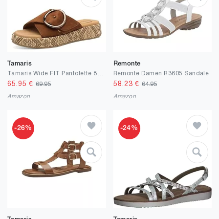
Tamaris
Remonte
Tamaris Wide FIT Pantolette 8-87207-44 Wide Fit
Remonte Damen R3605 Sandale
65.95
€
58.23
€
69.95
64.95
Amazon
Amazon
-26%
-24%