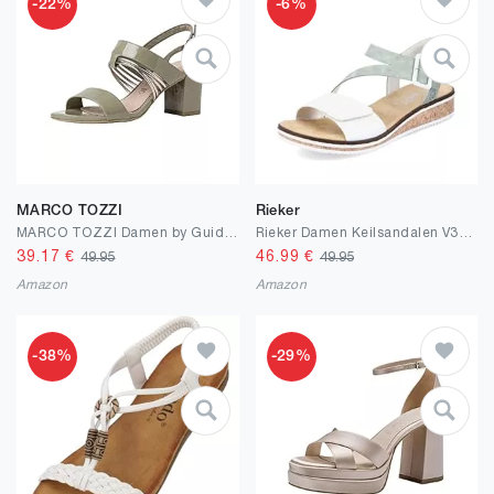
-22%
-6%
MARCO TOZZI
Rieker
MARCO TOZZI Damen by Guido Maria Kretschmer 2-2-88300-26 Sandale mit Absatz
Rieker Damen Keilsandalen V3660, Frauen Sandalen
39.17
€
46.99
€
49.95
49.95
Amazon
Amazon
-38%
-29%