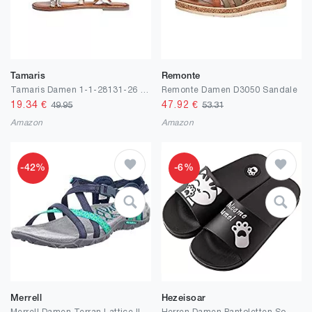
Tamaris
Remonte
Tamaris Damen 1-1-28131-26 Sandale
Remonte Damen D3050 Sandale
19.34
€
47.92
€
49.95
53.31
Amazon
Amazon
-42%
-6%
Merrell
Hezeisoar