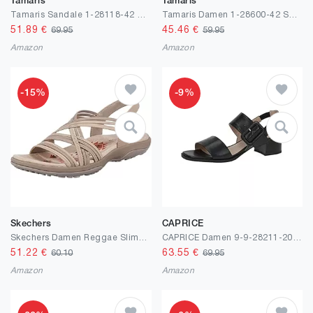
Tamaris
Tamaris
Tamaris Sandale 1-28118-42 normal
Tamaris Damen 1-28600-42 Sandalette
51.89
€
45.46
€
69.95
59.95
Amazon
Amazon
-15%
-9%
Skechers
CAPRICE
Skechers Damen Reggae Slim-Simply Stretch Sportsandale
CAPRICE Damen 9-9-28211-20 Sandale Absatz
51.22
€
63.55
€
60.10
69.95
Amazon
Amazon