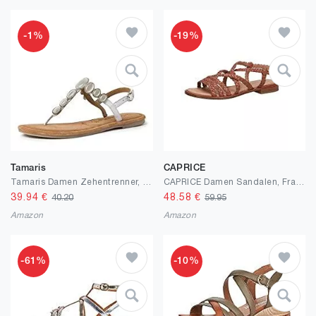
-1%
-19%
Tamaris
CAPRICE
Tamaris Damen Zehentrenner, Frauen Sandalen,Touch It-Fußbett
CAPRICE Damen Sandalen, Frauen Riemchensandalen,Weite: G (Normal)
39.94
€
48.58
€
40.20
59.95
Amazon
Amazon
-61%
-10%