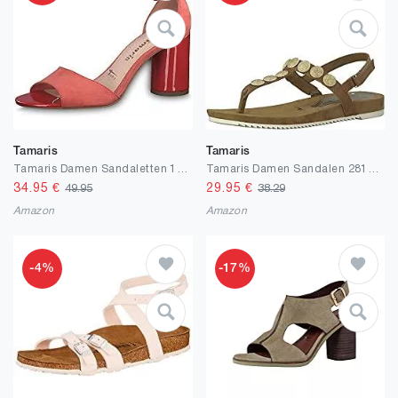
Tamaris
Tamaris
Tamaris Damen Sandaletten 1-1-28021-32, Frauen Sommerschuhe,offene Absatzschuhe
Tamaris Damen Sandalen 28198-24, Frauen Plateausandalen
34.95
€
29.95
€
49.95
38.29
Amazon
Amazon
-4%
-17%