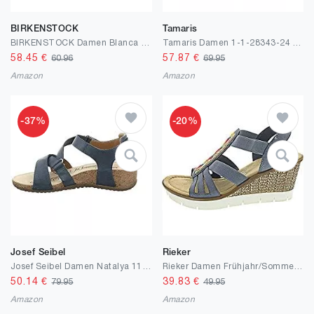
BIRKENSTOCK
Tamaris
BIRKENSTOCK Damen Blanca Birko-Flor Nubuck Light Rose Sandale
Tamaris Damen 1-1-28343-24 747 Sandale mit Absatz
58.45
€
57.87
€
60.96
69.95
Amazon
Amazon
-37%
-20%
Josef Seibel
Rieker
Josef Seibel Damen Natalya 11 Slipper
Rieker Damen Frühjahr/Sommer 65568 Geschlossene Sandalen
50.14
€
39.83
€
79.95
49.95
Amazon
Amazon