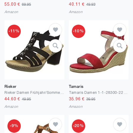
55.00
€
40.11
€
69.95
49.93
Amazon
Amazon
-11%
-10%
Rieker
Tamaris
Rieker Damen Frühjahr/Sommer 66560 Geschlossene Sandalen
Tamaris Damen 1-1-28300-22 Riemchensandalen
44.60
€
35.96
€
49.95
39.95
Amazon
Amazon
-9%
-20%