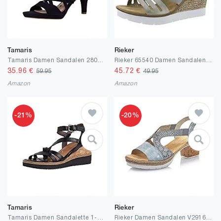
Tamaris
Rieker
Tamaris Damen Sandalen 28076-34, Frauen Riemchensandale
Rieker 65540 Damen Sandalen, Sandaletten, Sommerschuhe
35.96
€
45.72
€
59.95
49.95
Amazon
Amazon
-21%
-20%
Tamaris
Rieker
Tamaris Damen Sandalette 1-1-28349-24 weit Größe: EU
Rieker Damen Sandalen V2916, Frauen Riemchensandalen