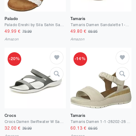
Palado
Tamaris
Palado Ereshi by Sila Sahin Sandalen Damen - modische Zehentrenner Sandaletten - bequeme Sommerschuhe - stilvolle Pantoletten für Frauen
Tamaris Damen Sandalette 1-1-28329-20
49.99
€
49.80
€
79.99
69.95
Amazon
Amazon
-20%
-14%
Crocs
Tamaris
Crocs Damen Swiftwater W Sandalen
Tamaris Damen 1-1-28202-28 Sandale mit Absatz
32.00
€
60.13
€
39.99
69.95