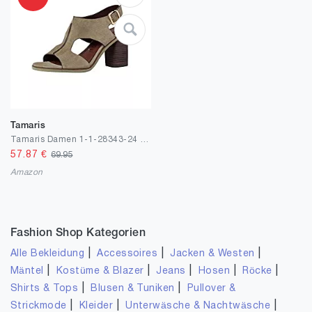
Tamaris
Tamaris Damen 1-1-28343-24 747 Sandale mit Absatz
57.87
€
69.95
Amazon
Fashion Shop Kategorien
|
|
|
Alle Bekleidung
Accessoires
Jacken & Westen
|
|
|
|
|
Mäntel
Kostüme & Blazer
Jeans
Hosen
Röcke
|
|
Shirts & Tops
Blusen & Tuniken
Pullover &
|
|
|
Strickmode
Kleider
Unterwäsche & Nachtwäsche