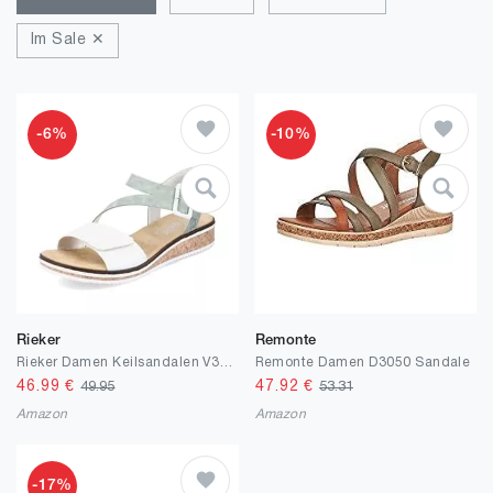
Im Sale ✕
-6%
-10%
Rieker
Remonte
Rieker Damen Keilsandalen V3660, Frauen Sandalen
Remonte Damen D3050 Sandale
46.99
€
47.92
€
49.95
53.31
Amazon
Amazon
-17%