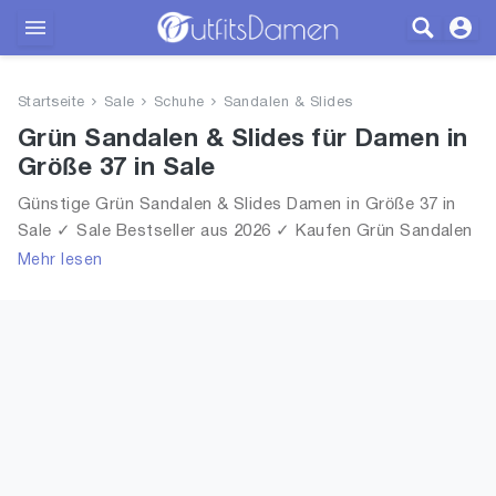
Outfits
Startseite
Sale
Schuhe
Sandalen & Slides
Bekleidung
Grün Sandalen & Slides für Damen in
Größe 37 in Sale
Wäsche
Günstige Grün Sandalen & Slides Damen in Größe 37 in
Sale ✓ Sale Bestseller aus 2026 ✓ Kaufen Grün Sandalen
Schuhe
& Slides für Frauen in Größe 37 in Sale!
Mehr lesen
Accessoires
SALE
Blog